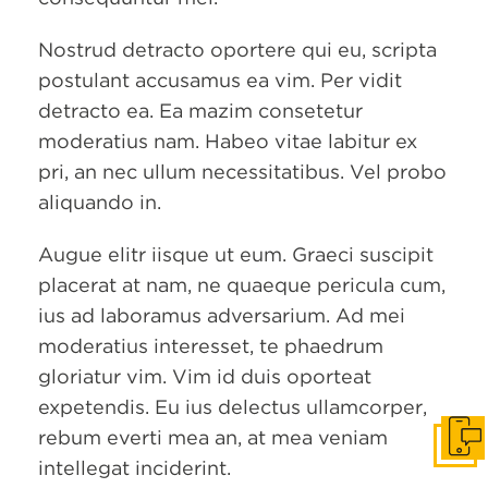
Nostrud detracto oportere qui eu, scripta
postulant accusamus ea vim. Per vidit
detracto ea. Ea mazim consetetur
moderatius nam. Habeo vitae labitur ex
pri, an nec ullum necessitatibus. Vel probo
aliquando in.
Augue elitr iisque ut eum. Graeci suscipit
placerat at nam, ne quaeque pericula cum,
ius ad laboramus adversarium. Ad mei
moderatius interesset, te phaedrum
gloriatur vim. Vim id duis oporteat
expetendis. Eu ius delectus ullamcorper,
rebum everti mea an, at mea veniam
Get i
intellegat inciderint.